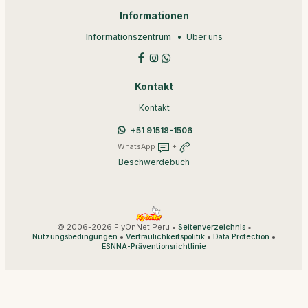
Informationen
Informationszentrum
Über uns
Kontakt
Kontakt
+51 91518-1506
WhatsApp
+
Beschwerdebuch
© 2006-2026 FlyOnNet Peru •
•
Seitenverzeichnis
•
•
•
Nutzungsbedingungen
Vertraulichkeitspolitik
Data Protection
ESNNA-Präventionsrichtlinie