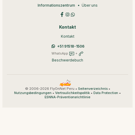
Informationszentrum
Über uns
Kontakt
Kontakt
+51 91518-1506
WhatsApp
+
Beschwerdebuch
© 2006-2026 FlyOnNet Peru •
•
Seitenverzeichnis
•
•
•
Nutzungsbedingungen
Vertraulichkeitspolitik
Data Protection
ESNNA-Präventionsrichtlinie