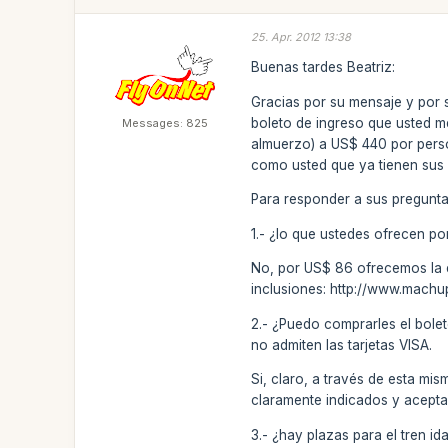
25. Apr. 2012 13:38
Buenas tardes Beatriz:
Gracias por su mensaje y por 
boleto de ingreso que usted men
Messages: 825
almuerzo) a US$ 440 por perso
como usted que ya tienen sus 
Para responder a sus pregunta
1.- ¿lo que ustedes ofrecen por
No, por US$ 86 ofrecemos la en
inclusiones: http://www.machu
2.- ¿Puedo comprarles el bole
no admiten las tarjetas VISA.
Si, claro, a través de esta m
claramente indicados y aceptam
3.- ¿hay plazas para el tren i