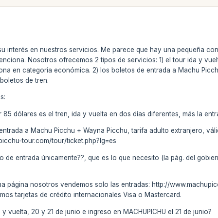
su interés en nuestros servicios. Me parece que hay una pequeña con
ciona. Nosotros ofrecemos 2 tipos de servicios: 1) el tour ida y vuelta 
na en categoría económica. 2) los boletos de entrada a Machu Picch
boletos de tren.
s:
 85 dólares es el tren, ida y vuelta en dos días diferentes, más la ent
trada a Machu Picchu + Wayna Picchu, tarifa adulto extranjero, válid
picchu-tour.com/tour/ticket.php?lg=es
to de entrada únicamente??, que es lo que necesito (la pág. del gobi
isma página nosotros vendemos solo las entradas: http://www.machupicc
os tarjetas de crédito internacionales Visa o Mastercard.
da y vuelta, 20 y 21 de junio e ingreso en MACHUPICHU el 21 de junio?