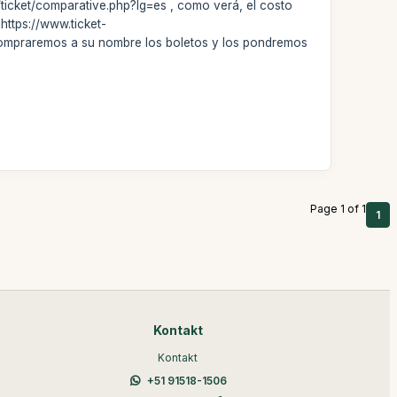
/ticket/comparative.php?lg=es , como verá, el costo
https://www.ticket-
compraremos a su nombre los boletos y los pondremos
Page 1 of 1
1
Kontakt
Kontakt
+51 91518-1506