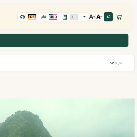
DE
USD
65,6K