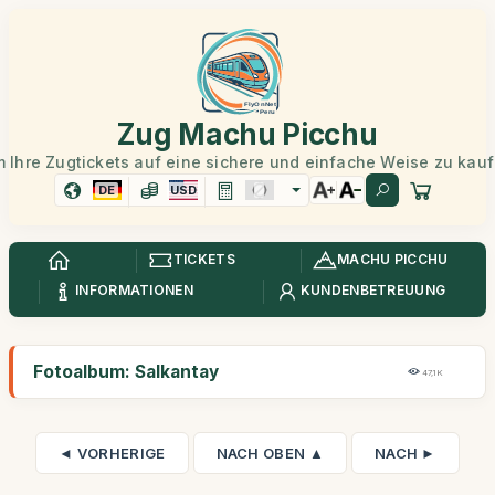
Zug Machu Picchu
 Ihre Zugtickets auf eine sichere und einfache Weise zu kau
DE
USD
TICKETS
MACHU PICCHU
INFORMATIONEN
KUNDENBETREUUNG
Fotoalbum: Salkantay
47,1K
◄ VORHERIGE
NACH OBEN ▲
NACH ►