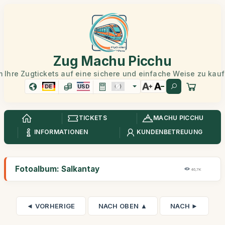
Zug Machu Picchu
 Ihre Zugtickets auf eine sichere und einfache Weise zu kau
DE
USD
TICKETS
MACHU PICCHU
INFORMATIONEN
KUNDENBETREUUNG
Fotoalbum: Salkantay
46,7K
◄ VORHERIGE
NACH OBEN ▲
NACH ►