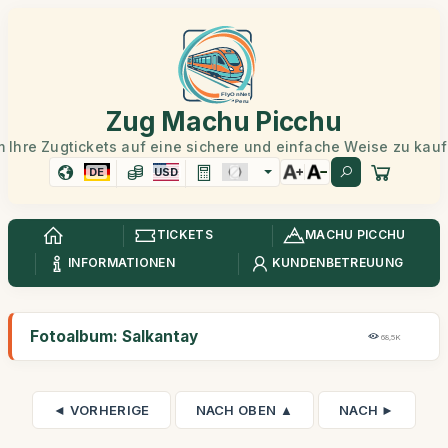
Zug Machu Picchu
 Ihre Zugtickets auf eine sichere und einfache Weise zu kau
DE
USD
TICKETS
MACHU PICCHU
INFORMATIONEN
KUNDENBETREUUNG
Fotoalbum: Salkantay
68,5K
◄ VORHERIGE
NACH OBEN ▲
NACH ►