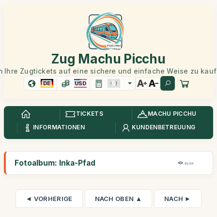
Zug Machu Picchu
 Ihre Zugtickets auf eine sichere und einfache Weise zu kau
DE
USD
TICKETS
MACHU PICCHU
INFORMATIONEN
KUNDENBETREUUNG
Fotoalbum: Inka-Pfad
49,9K
◄ VORHERIGE
NACH OBEN ▲
NACH ►