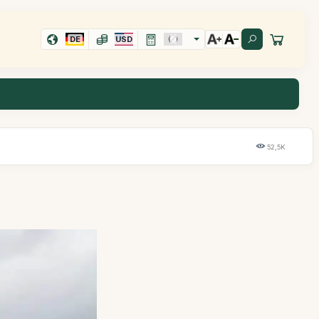
DE
USD
52,5K