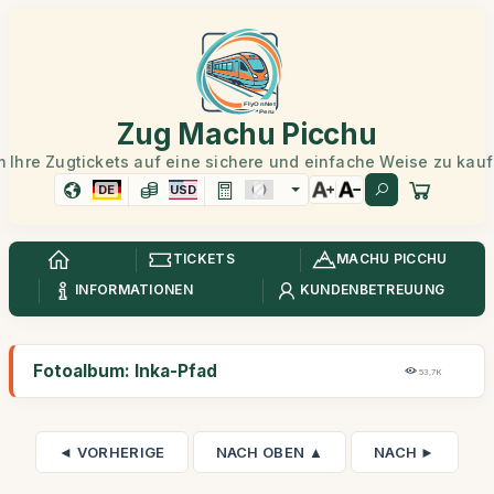
Zug Machu Picchu
 Ihre Zugtickets auf eine sichere und einfache Weise zu kau
DE
USD
TICKETS
MACHU PICCHU
INFORMATIONEN
KUNDENBETREUUNG
Fotoalbum: Inka-Pfad
53,7K
◄ VORHERIGE
NACH OBEN ▲
NACH ►