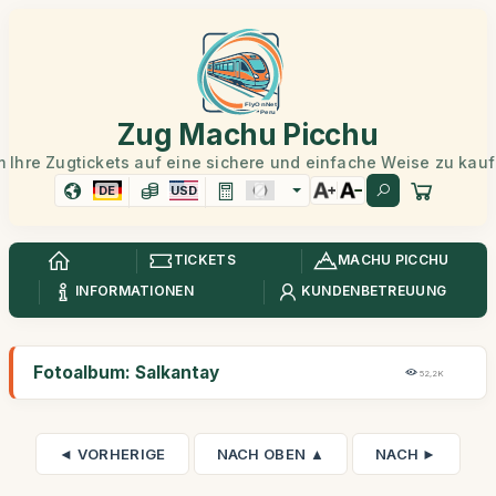
Zug Machu Picchu
 Ihre Zugtickets auf eine sichere und einfache Weise zu kau
DE
USD
TICKETS
MACHU PICCHU
INFORMATIONEN
KUNDENBETREUUNG
Fotoalbum: Salkantay
52,2K
◄ VORHERIGE
NACH OBEN ▲
NACH ►