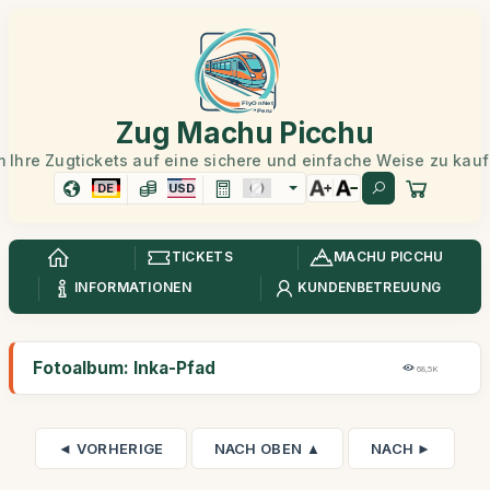
Zug Machu Picchu
 Ihre Zugtickets auf eine sichere und einfache Weise zu kau
DE
USD
TICKETS
MACHU PICCHU
INFORMATIONEN
KUNDENBETREUUNG
Fotoalbum: Inka-Pfad
68,5K
◄ VORHERIGE
NACH OBEN ▲
NACH ►